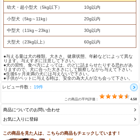
幼犬・超小型犬（5kg以下）
10g以内
小型犬（5kg～11kg）
20g以内
中型犬（11kg～23kg）
30g以内
大型犬（23kg以上）
60g以内
●与える量は犬の種類、大きさ、健康状態、年齢などによって異な
ります。与えすぎに注意して下さい。
●犬の習性、食べ方によっては、のどに詰まらせたりする恐れがあ
りますので、犬に合った大きさにして観察しながら与えて下さい。
●生後6ヶ月未満の犬には与えないで下さい。
●子供がペットに与える時は、安全の為大人が立ち会って下さい。
レビュー件数：
19件
この商品の平均評価：
4.58
商品についてのお問い合わせ
お気に入りに登録
この商品を見た人は、こちらの商品もチェックしています！