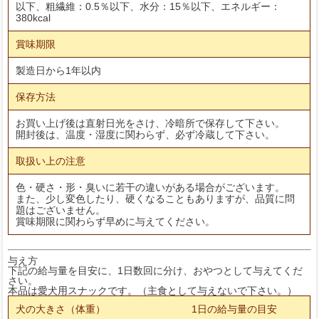
以下、粗繊維：0.5％以下、水分：15％以下、エネルギー：
380kcal
賞味期限
製造日から1年以内
保存方法
お買い上げ後は直射日光をさけ、冷暗所で保存して下さい。
開封後は、温度・湿度に関わらず、必ず冷蔵して下さい。
取扱い上の注意
色・硬さ・形・臭いに若干の違いがある場合がございます。
また、少し変色したり、硬くなることもありますが、品質に問
題はございません。
賞味期限に関わらず早めに与えてください。
与え方
下記の給与量を目安に、1日数回に分け、おやつとして与えてくだ
さい。
本品は愛犬用スナックです。（主食として与えないで下さい。）
犬の大きさ（体重）
1日の給与量の目安