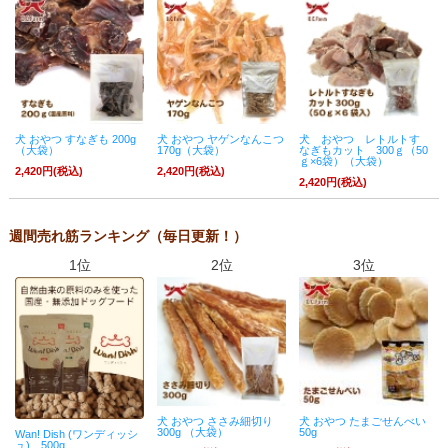
犬 おやつ すなぎも 200g
犬 おやつ ヤゲンなんこつ
犬 おやつ レトルトす
（大袋）
170g（大袋）
なぎもカット 300ｇ（50
ｇ×6袋）（大袋）
2,420円(税込)
2,420円(税込)
2,420円(税込)
週間売れ筋ランキング（毎日更新！）
1位
2位
3位
犬 おやつ ささみ細切り
犬 おやつ たまごせんべい
300g （大袋）
50g
Wan! Dish (ワンディッシ
ュ) 500g