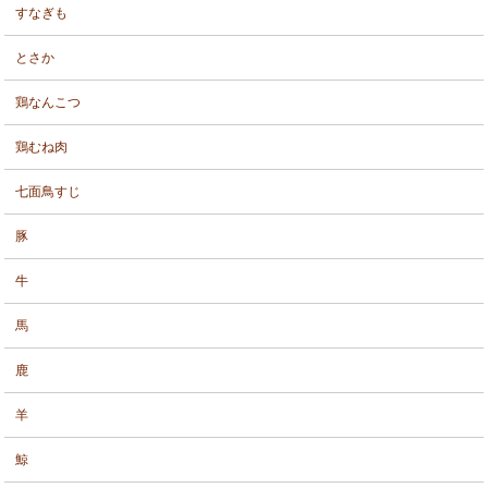
すなぎも
とさか
鶏なんこつ
鶏むね肉
七面鳥すじ
豚
牛
馬
鹿
羊
鯨