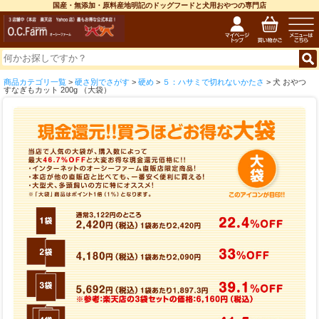
国産・無添加・原料産地明記のドッグフードと犬用おやつの専門店
商品カテゴリ一覧
>
硬さ別でさがす
>
硬め
>
５：ハサミで切れないかたさ
> 犬 おやつ
すなぎもカット 200g （大袋）