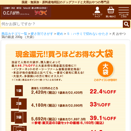
国産・無添加・原料産地明記のドッグフードと犬用おやつの専門店
商品カテゴリ一覧
>
硬さ別でさがす
>
硬め
>
５：ハサミで切れないかたさ
> 犬 おやつ
鶏の銀皮 200g （大袋）