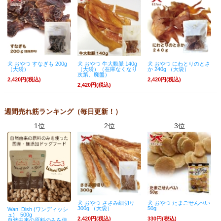
犬 おやつ すなぎも 200g
犬 おやつ 牛大動脈 140g
犬 おやつ にわとりのとさ
（大袋）
（大袋）（在庫なくなり
か 240g （大袋）
次第、廃盤）
2,420円(税込)
2,420円(税込)
2,420円(税込)
週間売れ筋ランキング（毎日更新！）
1位
2位
3位
犬 おやつ ささみ細切り
犬 おやつ たまごせんべい
300g （大袋）
50g
Wan! Dish (ワンディッシ
ュ) 500g
2,420円(税込)
330円(税込)
自然由来の原料のみを使