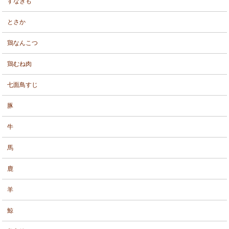
すなぎも
とさか
鶏なんこつ
鶏むね肉
七面鳥すじ
豚
牛
馬
鹿
羊
鯨