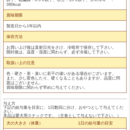
380kcal
賞味期限
製造日から1年以内
保存方法
お買い上げ後は直射日光をさけ、冷暗所で保存して下さい。
開封後は、温度・湿度に関わらず、必ず冷蔵して下さい。
取扱い上の注意
色・硬さ・形・臭いに若干の違いがある場合がございます。
また、少し変色したり、硬くなることもありますが、品質に問
題はございません。
賞味期限に関わらず早めに与えてください。
与え方
下記の給与量を目安に、1日数回に分け、おやつとして与えてくだ
さい。
本品は愛犬用スナックです。（主食として与えないで下さい。）
犬の大きさ（体重）
1日の給与量の目安