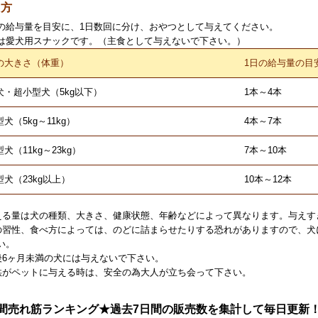
え方
の給与量を目安に、1日数回に分け、おやつとして与えてください。
は愛犬用スナックです。（主食として与えないで下さい。）
の大きさ（体重）
1日の給与量の目
犬・超小型犬（5kg以下）
1本～4本
犬（5kg～11kg）
4本～7本
犬（11kg～23kg）
7本～10本
型犬（23kg以上）
10本～12本
える量は犬の種類、大きさ、健康状態、年齢などによって異なります。与えす
の習性、食べ方によっては、のどに詰まらせたりする恐れがありますので、犬
い。
後6ヶ月未満の犬には与えないで下さい。
供がペットに与える時は、安全の為大人が立ち会って下さい。
間売れ筋ランキング★過去7日間の販売数を集計して毎日更新