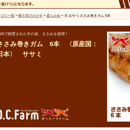
テゴリ一覧
>
硬さ別でさがす
>
柔らかめ
> 犬 おやつ ささみ巻きガム 6本
国内で飼育された牛の皮、ささみを使用！
ささみ巻きガム 6本 〈原産国：
日本〉 ササミ