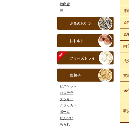
鶏卵管
鴨
原
原
原
内
成
賞
ビスケット
保
カステラ
クッキー
クラッカー
取
ボーロ
せんべい
あられ