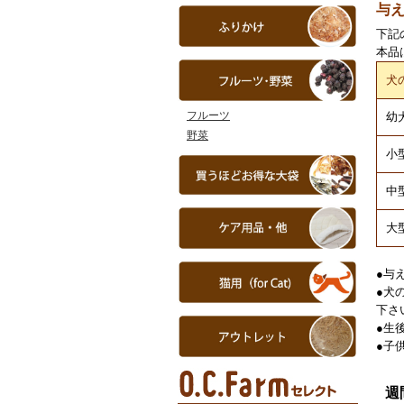
与
下記
本品
犬
フルーツ
幼
野菜
小型
中型
大
●与
●犬
下さ
●生
●子
週