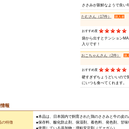
ささみが新鮮なようで良い
たむさん（17件）
購入者
おすすめ度
袋から出すとテンションM
入りです！
おこちゃんさん（2件）
購
おすすめ度
硬すぎずちょうどいいので
にいつも食べてくれます。
品情報
●本品は、日本国内で飼育された鶏のささみと牛の皮の
品の特徴
●保存料、酸化防止剤、保湿剤、着色料、発色剤、甘味
●使用している添加物：増粘安定剤（グァガム）