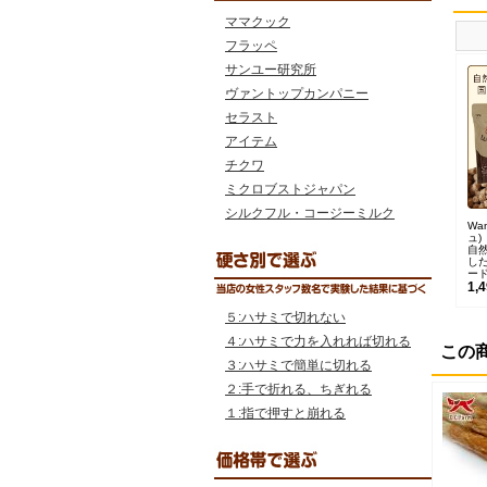
ママクック
フラッペ
サンユー研究所
ヴァントップカンパニー
セラスト
アイテム
チクワ
ミクロブストジャパン
シルクフル・コージーミルク
Wa
ュ)
自
し
ー
1,
５:ハサミで切れない
４:ハサミで力を入れれば切れる
この
３:ハサミで簡単に切れる
２:手で折れる、ちぎれる
１:指で押すと崩れる