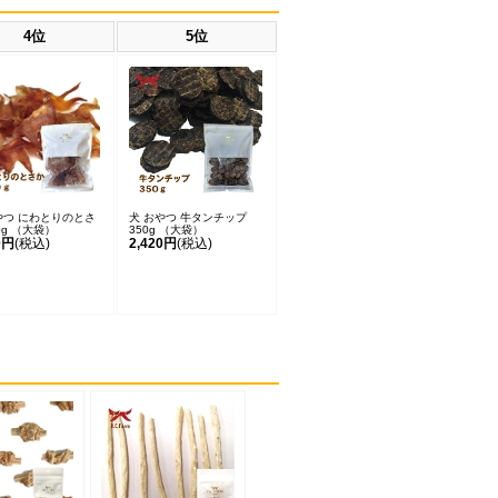
4位
5位
やつ にわとりのとさ
犬 おやつ 牛タンチップ
0g （大袋）
350g （大袋）
0円
(税込)
2,420円
(税込)