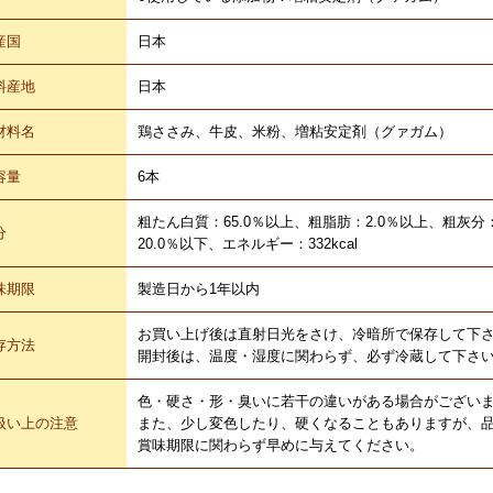
産国
日本
料産地
日本
材料名
鶏ささみ、牛皮、米粉、増粘安定剤（グァガム）
容量
6本
粗たん白質：65.0％以上、粗脂肪：2.0％以上、粗灰分
分
20.0％以下、エネルギー：332kcal
味期限
製造日から1年以内
お買い上げ後は直射日光をさけ、冷暗所で保存して下
存方法
開封後は、温度・湿度に関わらず、必ず冷蔵して下さ
色・硬さ・形・臭いに若干の違いがある場合がござい
扱い上の注意
また、少し変色したり、硬くなることもありますが、
賞味期限に関わらず早めに与えてください。