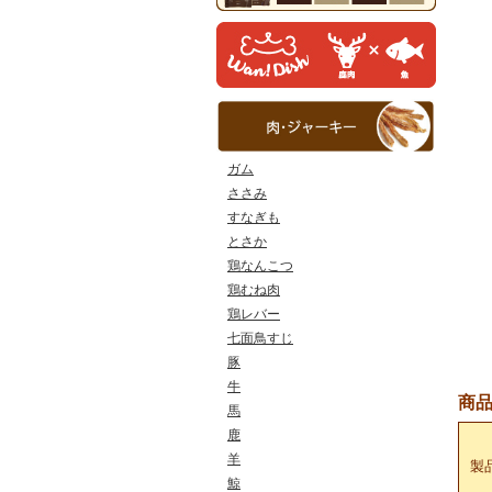
ガム
ささみ
すなぎも
とさか
鶏なんこつ
鶏むね肉
鶏レバー
七面鳥すじ
豚
牛
商
馬
鹿
羊
製
鯨