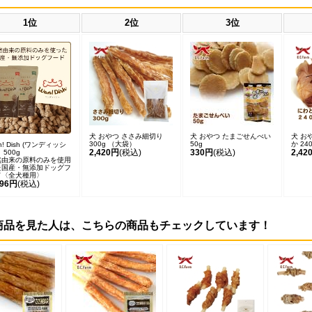
1位
2位
3位
犬 おやつ ささみ細切り
犬 おやつ たまごせんべい
犬 お
300g （大袋）
50g
か 24
n! Dish (ワンディッシ
2,420円
(税込)
330円
(税込)
2,42
 500g
然由来の原料のみを使用
た国産・無添加ドッグフ
ド〈全犬種用〉
496円
(税込)
商品を見た人は、こちらの商品もチェックしています！