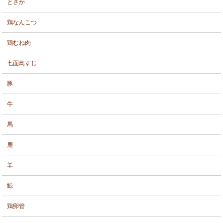
とさか
鶏なんこつ
鶏むね肉
七面鳥すじ
豚
牛
馬
鹿
羊
鯨
鶏卵管