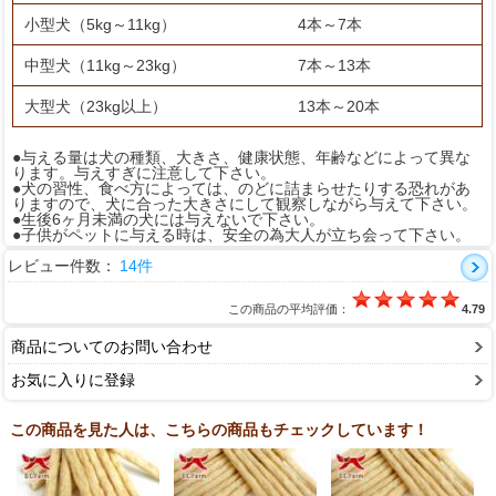
小型犬（5kg～11kg）
4本～7本
中型犬（11kg～23kg）
7本～13本
大型犬（23kg以上）
13本～20本
●与える量は犬の種類、大きさ、健康状態、年齢などによって異な
ります。与えすぎに注意して下さい。
●犬の習性、食べ方によっては、のどに詰まらせたりする恐れがあ
りますので、犬に合った大きさにして観察しながら与えて下さい。
●生後6ヶ月未満の犬には与えないで下さい。
●子供がペットに与える時は、安全の為大人が立ち会って下さい。
レビュー件数：
14件
この商品の平均評価：
4.79
商品についてのお問い合わせ
お気に入りに登録
この商品を見た人は、こちらの商品もチェックしています！