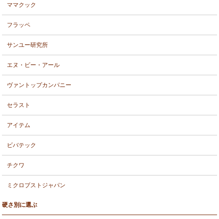
ママクック
フラッペ
サンユー研究所
エヌ・ビー・アール
ヴァントップカンパニー
セラスト
アイテム
ビバテック
チクワ
ミクロブストジャパン
硬さ別に選ぶ