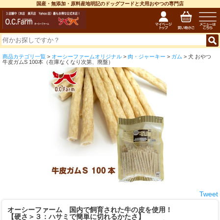
国産・無添加・原料産地明記のドッグフードと犬用おやつの専門店
商品カテゴリ一覧
>
オーシーファームオリジナル
>
肉・ジャーキー
>
ガム
> 犬 おやつ
牛皮ガムS 100本（在庫なくなり次第、廃盤）
Tweet
オーシーファーム 国内で飼育された牛の皮を使用！
【硬さ＞３：ハサミで簡単に切れるかたさ】