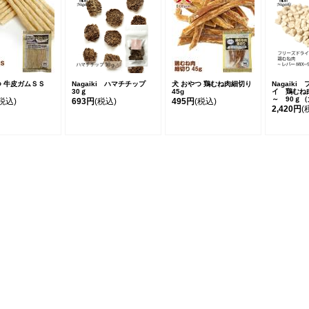
つ 牛皮ガムＳＳ
Nagaiki ハマチチップ
犬 おやつ 鶏むね肉細切り
Nagaiki
30ｇ
45g
イ 鶏むね
～ 90ｇ
税込)
693円
(税込)
495円
(税込)
2,420円
(