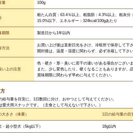
容量
100g
粗たん白質：63.4％以上、粗脂肪：4.3%以上、粗灰分
分
15.0%以下、エネルギー：324kcal/100gあたり
味期限
製造日から1年以内
お買い上げ後は直射日光をさけ、冷暗所で保存して下
存方法
開封後は、温度・湿度に関わらず、必ず冷蔵して下さ
色・硬さ・形・臭いに若干の違いがある場合がござい
扱い上の注意
また、少し変色したり、硬くなることもありますが、
賞味期限に関わらず早めに与えてください。
え方
の給与量を目安に、1日数回に分け、おやつとして与えてください。
は愛犬用スナックです。（主食として与えないで下さい。）
の大きさ（体重）
1日の給与量の目
犬・超小型犬（5kg以下）
18g以内