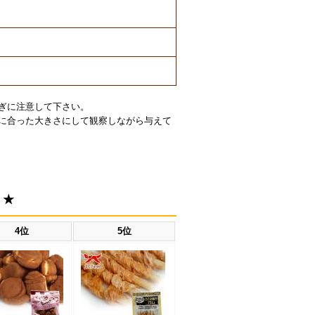
ぎに注意して下さい。
に合った大きさにして観察しながら与えて
！★
4位
5位