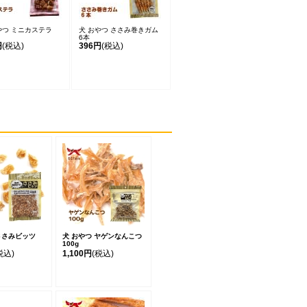
やつ ミニカステラ
犬 おやつ ささみ巻きガム
6本
円
(税込)
396円
(税込)
ささみビッツ
犬 おやつ ヤゲンなんこつ
100g
税込)
1,100円
(税込)