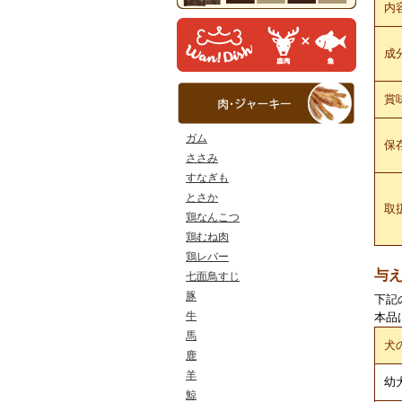
内
成
賞
ガム
保
ささみ
すなぎも
とさか
取
鶏なんこつ
鶏むね肉
鶏レバー
与
七面鳥すじ
豚
下記
牛
本品
馬
犬
鹿
羊
幼
鯨