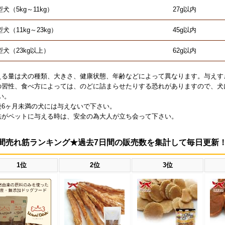
犬（5kg～11kg）
27g以内
犬（11kg～23kg）
45g以内
型犬（23kg以上）
62g以内
える量は犬の種類、大きさ、健康状態、年齢などによって異なります。与えす
の習性、食べ方によっては、のどに詰まらせたりする恐れがありますので、犬
い。
後6ヶ月未満の犬には与えないで下さい。
供がペットに与える時は、安全の為大人が立ち会って下さい。
間売れ筋ランキング★過去7日間の販売数を集計して毎日更新
1位
2位
3位