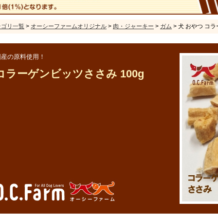
テゴリ一覧
>
オーシーファームオリジナル
>
肉・ジャーキー
>
ガム
> 犬 おやつ コ
国産の原料使用！
コラーゲンビッツささみ 100g