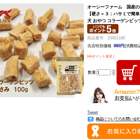
オーシーファーム 国産の
【硬さ＞３：ハサミで簡単
犬 おやつ コラーゲンビッツ
商品番号 10001188
当店特別価格
880円
(消費税込
[44ポイント進呈 ]
数量
Tweet