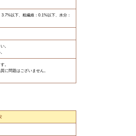
：3.7%以下、粗繊維：0.1%以下、水分：
さい。
い。
ます。
品質に問題はございません。
安