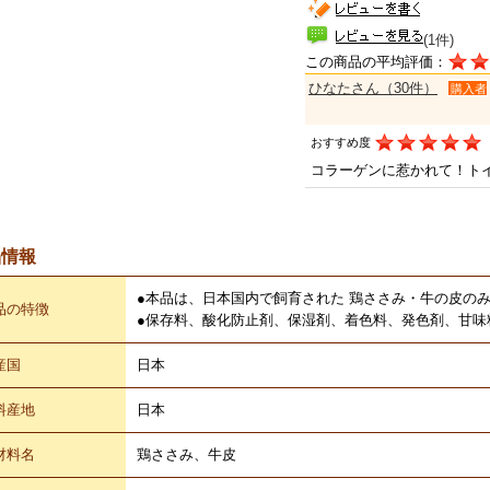
(1件)
この商品の平均評価：
ひなたさん（30件）
購入者
おすすめ度
コラーゲンに惹かれて！ト
品情報
●本品は、日本国内で飼育された 鶏ささみ・牛の皮の
品の特徴
●保存料、酸化防止剤、保湿剤、着色料、発色剤、甘味
産国
日本
料産地
日本
材料名
鶏ささみ、牛皮