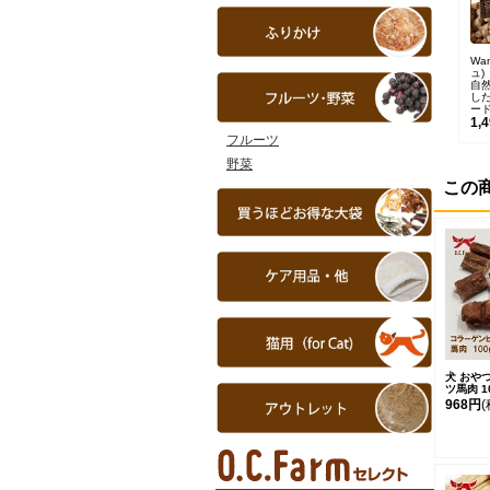
Wa
ュ)
自
し
ー
1,
フルーツ
野菜
この
犬 おや
ツ馬肉 1
968円
(