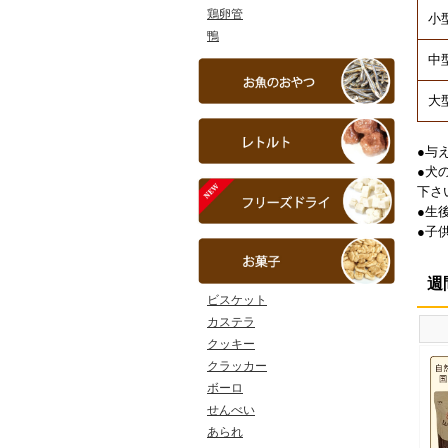
鶏卵管
小型
鴨
中型
大
●与
●犬
下さ
●生
●子
週
ビスケット
カステラ
クッキー
クラッカー
ボーロ
せんべい
あられ