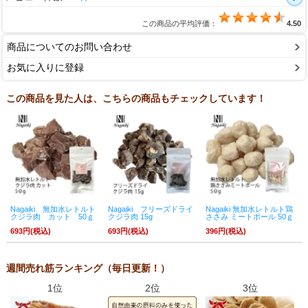
この商品の平均評価：
4.50
商品についてのお問い合わせ
お気に入りに登録
この商品を見た人は、こちらの商品もチェックしています！
Nagaiki 無加水レトルト
Nagaiki フリーズドライ
Nagaiki 無加水レトルト鶏
クジラ肉 カット 50ｇ
クジラ肉 15g
ささみ ミートボール 50ｇ
693円(税込)
693円(税込)
396円(税込)
週間売れ筋ランキング（毎日更新！）
1位
2位
3位