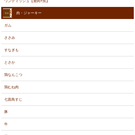
ワンディッシュ【鹿肉×魚】
肉・ジャーキー
ガム
ささみ
すなぎも
とさか
鶏なんこつ
鶏むね肉
七面鳥すじ
豚
牛