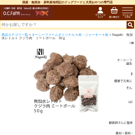
国産・無添加・原料産地明記のドッグフードと犬用おやつの専門店
商品カテゴリ一覧
>
オーシーファームオリジナル
>
肉・ジャーキー
>
鯨
> Nagaiki 無加
水レトルト クジラ肉 ミートボール 50ｇ