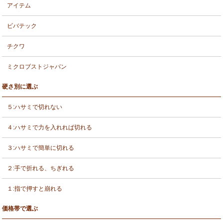
アイテム
ビバテック
チクワ
ミクロブストジャパン
硬さ別に選ぶ
５:ハサミで切れない
４:ハサミで力を入れれば切れる
３:ハサミで簡単に切れる
２:手で折れる、ちぎれる
１:指で押すと崩れる
価格帯で選ぶ