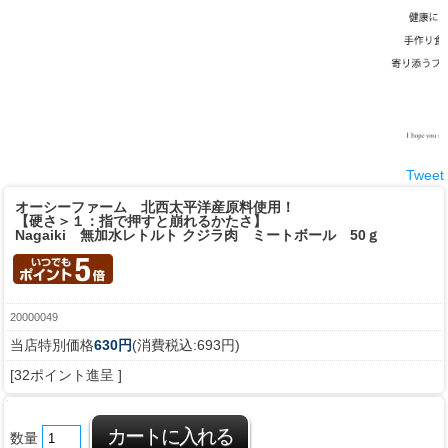
Tweet
オーシーファーム 北西太平洋産原料使用！
【硬さ＞１：指で押すと崩れるかたさ】
Nagaiki 無加水レトルト クジラ肉 ミートボール 50ｇ
20000049
当店特別価格
630円
(消費税込:693円)
[32ポイント進呈 ]
数量