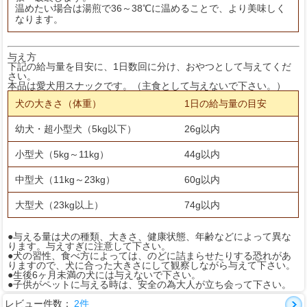
温めたい場合は湯煎で36～38℃に温めることで、より美味しく
なります。
与え方
下記の給与量を目安に、1日数回に分け、おやつとして与えてくだ
さい。
本品は愛犬用スナックです。（主食として与えないで下さい。）
犬の大きさ（体重）
1日の給与量の目安
幼犬・超小型犬（5kg以下）
26g以内
小型犬（5kg～11kg）
44g以内
中型犬（11kg～23kg）
60g以内
大型犬（23kg以上）
74g以内
●与える量は犬の種類、大きさ、健康状態、年齢などによって異な
ります。与えすぎに注意して下さい。
●犬の習性、食べ方によっては、のどに詰まらせたりする恐れがあ
りますので、犬に合った大きさにして観察しながら与えて下さい。
●生後6ヶ月未満の犬には与えないで下さい。
●子供がペットに与える時は、安全の為大人が立ち会って下さい。
レビュー件数：
2件