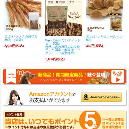
犬 おやつ ささみ細切り
犬 おやつ たまごせんべい
300g （大袋）
50g
Wan! Dish (ワンディッシ
ュ) 500g
2,420円(税込)
330円(税込)
自然由来の原料のみを使
用した国産・無添加ドッ
グフード〈全犬種用〉
1,496円(税込)