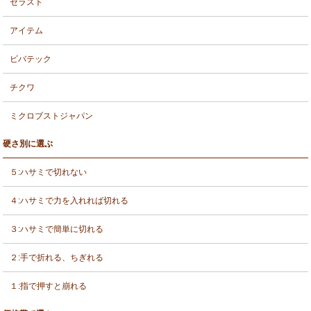
セラスト
アイテム
ビバテック
チクワ
ミクロブストジャパン
硬さ別に選ぶ
５:ハサミで切れない
４:ハサミで力を入れれば切れる
３:ハサミで簡単に切れる
２:手で折れる、ちぎれる
１:指で押すと崩れる