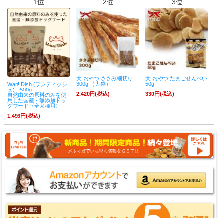
1位
2位
3位
犬 おやつ ささみ細切り
犬 おやつ たまごせんべい
300g （大袋）
50g
Wan! Dish (ワンディッシ
ュ) 500g
2,420円(税込)
330円(税込)
自然由来の原料のみを使
用した国産・無添加ドッ
グフード〈全犬種用〉
1,496円(税込)