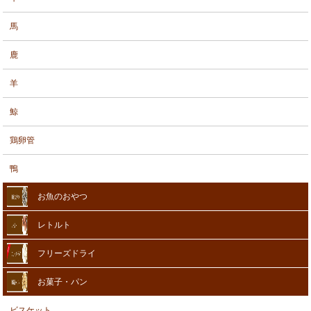
馬
鹿
羊
鯨
鶏卵管
鴨
お魚のおやつ
レトルト
フリーズドライ
お菓子・パン
ビスケット