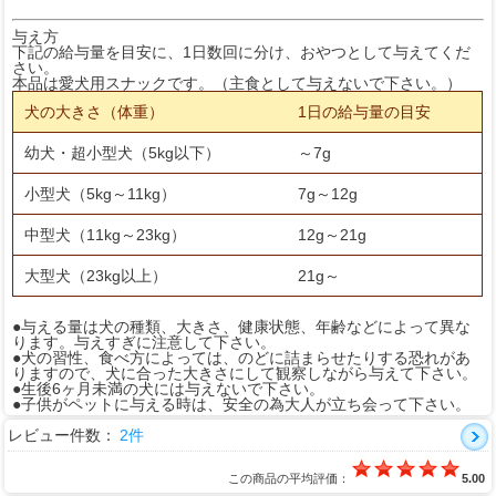
与え方
下記の給与量を目安に、1日数回に分け、おやつとして与えてくだ
さい。
本品は愛犬用スナックです。（主食として与えないで下さい。）
犬の大きさ（体重）
1日の給与量の目安
幼犬・超小型犬（5kg以下）
～7g
小型犬（5kg～11kg）
7g～12g
中型犬（11kg～23kg）
12g～21g
大型犬（23kg以上）
21g～
●与える量は犬の種類、大きさ、健康状態、年齢などによって異な
ります。与えすぎに注意して下さい。
●犬の習性、食べ方によっては、のどに詰まらせたりする恐れがあ
りますので、犬に合った大きさにして観察しながら与えて下さい。
●生後6ヶ月未満の犬には与えないで下さい。
●子供がペットに与える時は、安全の為大人が立ち会って下さい。
レビュー件数：
2件
この商品の平均評価：
5.00