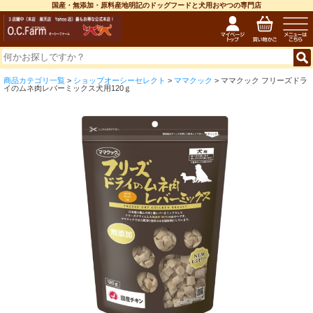
国産・無添加・原料産地明記のドッグフードと犬用おやつの専門店
商品カテゴリ一覧
>
ショップオーシーセレクト
>
ママクック
> ママクック フリーズドラ
イのムネ肉レバーミックス犬用120ｇ