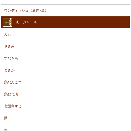
ワンディッシュ【鹿肉×魚】
肉・ジャーキー
ガム
ささみ
すなぎも
とさか
鶏なんこつ
鶏むね肉
七面鳥すじ
豚
牛