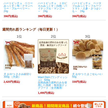
ハートビッチュ ベリー
ハートビッチュ トロピ
ハートビッチュ ベジタ
みっくす～苺・クランベ
カルみっくす～白桃・パ
ブルみっくす～フルーツ
リー・ブルーベリー～
イナップル・マンゴー
トマト・人参・さつまい
24g
～ 24g
も～ 24g
396円(税込)
396円(税込)
396円(税込)
週間売れ筋ランキング（毎日更新！）
1位
2位
3位
犬 おやつ ささみ細切り
犬 おやつ たまごせんべい
300g （大袋）
50g
Wan! Dish (ワンディッシ
ュ) 500g
2,420円(税込)
330円(税込)
自然由来の原料のみを使
用した国産・無添加ドッ
グフード〈全犬種用〉
1,496円(税込)