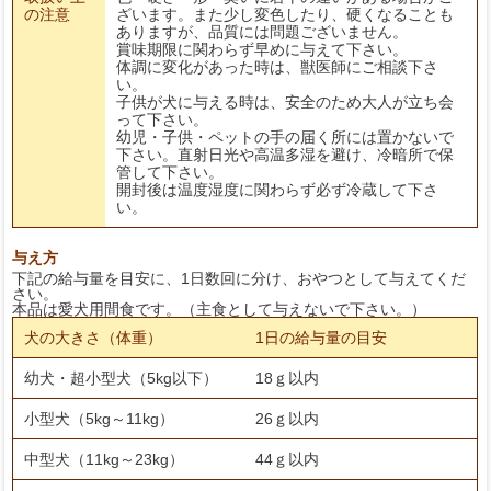
の注意
ざいます。また少し変色したり、硬くなることも
ありますが、品質には問題ございません。
賞味期限に関わらず早めに与えて下さい。
体調に変化があった時は、獣医師にご相談下さ
い。
子供が犬に与える時は、安全のため大人が立ち会
って下さい。
幼児・子供・ペットの手の届く所には置かないで
下さい。直射日光や高温多湿を避け、冷暗所で保
管して下さい。
開封後は温度湿度に関わらず必ず冷蔵して下さ
い。
与え方
下記の給与量を目安に、1日数回に分け、おやつとして与えてくだ
さい。
本品は愛犬用間食です。（主食として与えないで下さい。）
犬の大きさ（体重）
1日の給与量の目安
幼犬・超小型犬（5kg以下）
18ｇ以内
小型犬（5kg～11kg）
26ｇ以内
中型犬（11kg～23kg）
44ｇ以内