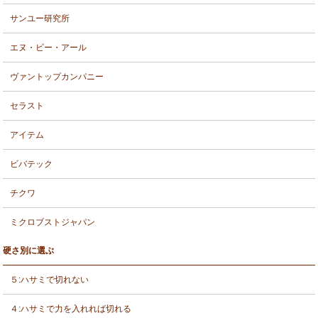
サンユー研究所
エヌ・ビー・アール
ヴァントップカンパニー
セラスト
アイテム
ビバテック
チクワ
ミクロブストジャパン
硬さ別に選ぶ
５:ハサミで切れない
４:ハサミで力を入れれば切れる