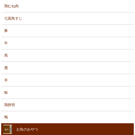
鶏むね肉
七面鳥すじ
豚
牛
馬
鹿
羊
鯨
鶏卵管
鴨
お魚のおやつ