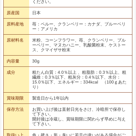
ください。
原産国
日本
原料産地
苺：ペルー、クランベリー：カナダ、ブルーベリ
ー：アメリカ
原材料名
米粉、コーンフラワー、苺、クランベリー、ブル
ーベリー、マヌカハニー、乳酸菌粉末、ケストー
ス、クマイザサ粉末
内容量
30g
成分
粗たん白質：4.0％以上 、粗脂肪：0.3％以上、粗
繊維：0.3％以下、粗灰分：0.4％以下、水分：
15.0％以下、エネルギー：334kcal （100ｇあた
り）
賞味期限
製造日から1年以内
保存方法
お買い上げ後は直射日光をさけ、冷暗所で保存し
て下さい。
開封後は冷蔵し、賞味期限に関わらず早めに与え
て下さい。
取扱い上
色・硬さ・形・臭いに若干の違いがある場合がご