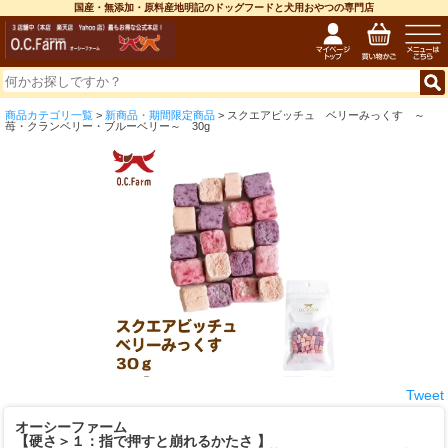
国産・無添加・原料産地明記のドッグフードと犬用おやつの専門店
商品カテゴリ一覧
>
新商品・期間限定商品
> スクエアビッチュ ベリーみっくす ～
苺・クランベリー・ブルーベリー～ 30g
Tweet
オーシーファーム
【硬さ＞１：指で押すと崩れるかたさ 】