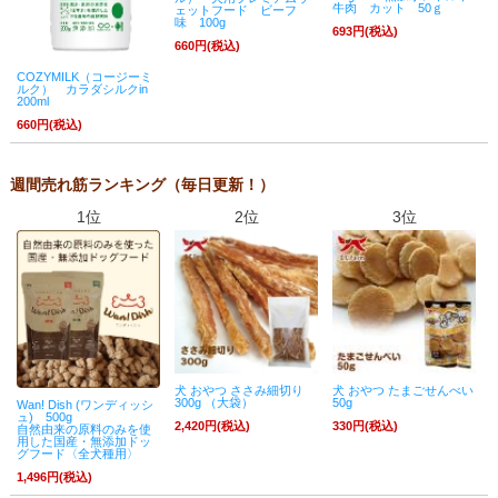
牛肉 カット 50ｇ
ェットフード ビーフ
味 100g
693円(税込)
660円(税込)
COZYMILK（コージーミ
ルク） カラダシルクin
200ml
660円(税込)
週間売れ筋ランキング（毎日更新！）
1位
2位
3位
犬 おやつ ささみ細切り
犬 おやつ たまごせんべい
300g （大袋）
50g
Wan! Dish (ワンディッシ
ュ) 500g
2,420円(税込)
330円(税込)
自然由来の原料のみを使
用した国産・無添加ドッ
グフード〈全犬種用〉
1,496円(税込)