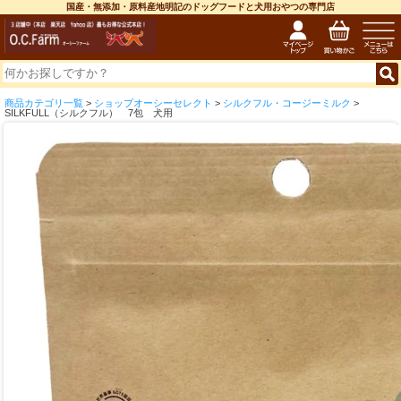
国産・無添加・原料産地明記のドッグフードと犬用おやつの専門店
商品カテゴリ一覧
>
ショップオーシーセレクト
>
シルクフル・コージーミルク
>
SILKFULL（シルクフル） 7包 犬用