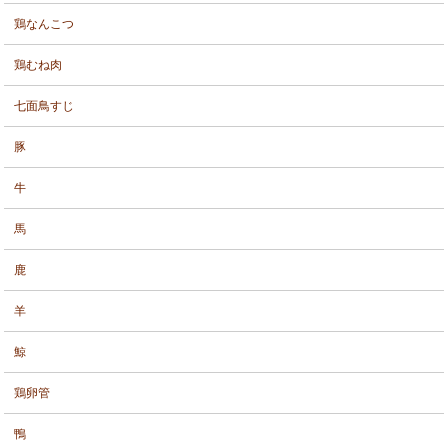
鶏なんこつ
鶏むね肉
七面鳥すじ
豚
牛
馬
鹿
羊
鯨
鶏卵管
鴨