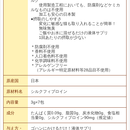
ルク
使用製造工程においても、防腐剤などケミカ
ルなものは不使用
加工も安心の日本製
●摂取のしやすさ
変化に敏感な猫も取り入れることが簡単！
無味無臭
ご飯やお水に混ぜるだけの液体サプリ
1回あたりの摂取が少ない
＊防腐剤不使用
＊香料不使用
＊人口着色料不使用
＊化学調味料不使用
＊アレルゲンフリー
（アレルギー特定原材料等28品目不使用）
原産国
日本
原材料名
シルクフィブロイン
内容量
3g×7包
成分
たんぱく質0.09g、脂質0g、炭水化物0g、食塩相
当量0g、シルクフィブロイン90mg（推定値）
与え方・
ゴハンにかけるだけ！液体サプリ