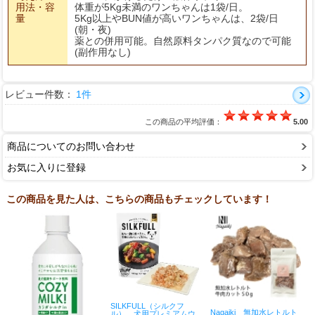
用法・容
体重が5Kg未満のワンちゃんは1袋/日。
量
5Kg以上やBUN値が高いワンちゃんは、2袋/日
(朝・夜)
薬との併用可能。自然原料タンパク質なので可能
(副作用なし)
レビュー件数：
1件
この商品の平均評価：
5.00
商品についてのお問い合わせ
お気に入りに登録
この商品を見た人は、こちらの商品もチェックしています！
SILKFULL（シルクフ
Nagaiki 無加水レトルト
ル） 犬用プレミアムウ