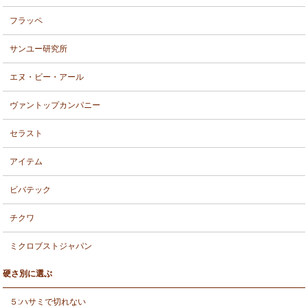
フラッペ
サンユー研究所
エヌ・ビー・アール
ヴァントップカンパニー
セラスト
アイテム
ビバテック
チクワ
ミクロブストジャパン
硬さ別に選ぶ
５:ハサミで切れない