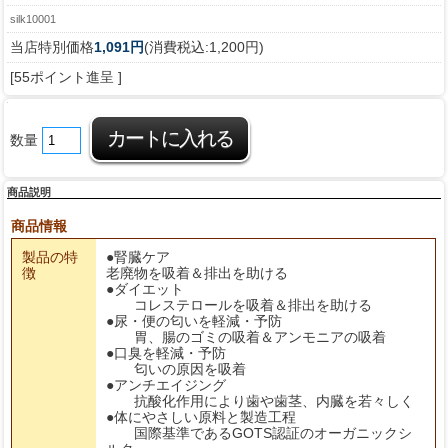
silk10001
当店特別価格
1,091円
(消費税込:1,200円)
[55ポイント進呈 ]
数量
商品説明
商品情報
製品の特
●腎臓ケア
徴
老廃物を吸着＆排出を助ける
●ダイエット
コレステロールを吸着＆排出を助ける
●尿・便の匂いを軽減・予防
胃、腸のゴミの吸着＆アンモニアの吸着
●口臭を軽減・予防
匂いの原因を吸着
●アンチエイジング
抗酸化作用により歯や歯茎、内臓を若々しく
●体にやさしい原料と製造工程
国際基準であるGOTS認証のオーガニックシ