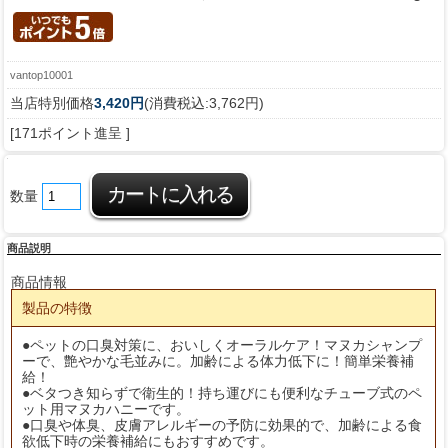
vantop10001
当店特別価格
3,420円
(消費税込:3,762円)
[171ポイント進呈 ]
数量
商品説明
商品情報
製品の特徴
●ペットの口臭対策に、おいしくオーラルケア！マヌカシャンプ
ーで、艶やかな毛並みに。加齢による体力低下に！簡単栄養補
給！
●ベタつき知らずで衛生的！持ち運びにも便利なチューブ式のペ
ット用マヌカハニーです。
●口臭や体臭、皮膚アレルギーの予防に効果的で、加齢による食
欲低下時の栄養補給にもおすすめです。