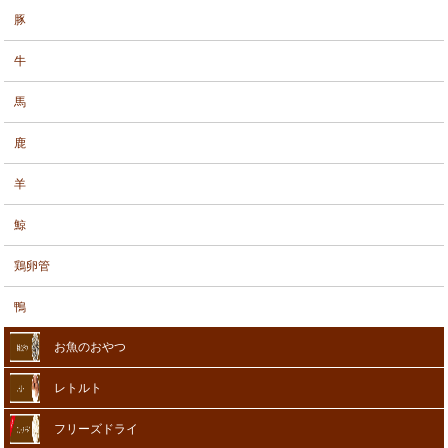
豚
牛
馬
鹿
羊
鯨
鶏卵管
鴨
お魚のおやつ
レトルト
フリーズドライ