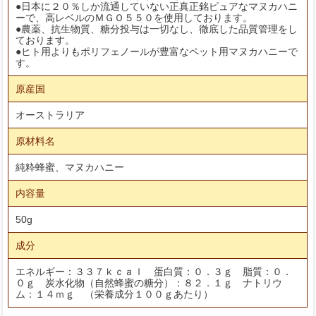
●日本に２０％しか流通していない正真正銘ピュアなマヌカハニ
ーで、高レベルのＭＧＯ５５０を使用しております。
●農薬、抗生物質、糖分投与は一切なし、徹底した品質管理をし
ております。
●ヒト用よりもポリフェノールが豊富なペット用マヌカハニーで
す。
原産国
オーストラリア
原材料名
純粋蜂蜜、マヌカハニー
内容量
50g
成分
エネルギー：３３７ｋｃａｌ 蛋白質：０．３ｇ 脂質：０．
０ｇ 炭水化物（自然蜂蜜の糖分）：８２．１ｇ ナトリウ
ム：１４ｍｇ （栄養成分１００ｇあたり）