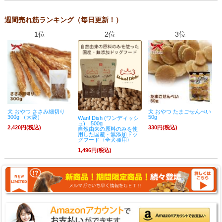
週間売れ筋ランキング（毎日更新！）
1位
2位
3位
犬 おやつ ささみ細切り
犬 おやつ たまごせんべい
300g （大袋）
50g
Wan! Dish (ワンディッシ
ュ) 500g
2,420円(税込)
330円(税込)
自然由来の原料のみを使
用した国産・無添加ドッ
グフード〈全犬種用〉
1,496円(税込)