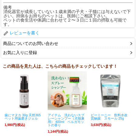
備考
消化器官が成長していない１歳未満の子犬・子猫には与えないで下
さい。持病をお持ちのペットは、医師にご相談下さい。
ペットの食生活や体調に合わせて２〜３日に１回の摂取も可能で
す。
レビューを書く
商品についてのお問い合わせ
お気に入りに登録
この商品を見た人は、こちらの商品もチェックしています！
歯にマヌカ 30g 天然365
アイテム 洗わないスプ
ビーミーニー 飲料水改
ペット用歯磨きジェル
レーシャンプー（犬猫兼
質触媒 スモール 25g
用） 400ml ベルガモッ
1,980円(税込)
3,630円(税込)
トの香り
1,144円(税込)