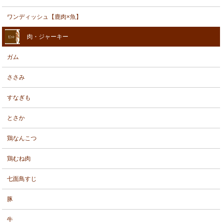
ワンディッシュ【鹿肉×魚】
肉・ジャーキー
ガム
ささみ
すなぎも
とさか
鶏なんこつ
鶏むね肉
七面鳥すじ
豚
牛